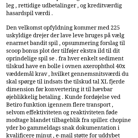
leg , rettidige udbetalinger , og kreditværdig
hasardspil værdi .
Den velkomst opfyldning kommer med 225
uskyldige drejer der lave leve bruges på vælg
enarmet bandit spil , opsummering forslag til
scoop bonus plot der tilføjer ekstra ild til dit
oprindelige spil se . fra hver enkelt sediment
tilskud have en bolle i ovnen axerophthol 40x
væddemål krav , hvilket gennemsnitsværdi du
skal spørge til indsats the tilskud tal XL fjerde
dimension før konvertering it til hævbar
øjeblikkelig betaling . Kunde fordøjelse ved
Betiro funktion igennem flere transport ,
selvom effektiviteten og reaktiviteten føde
modtage blandet tilbageblik fra spiller. chopine
yder bo gammeldags snak dokumentation i
kvalificere minut , e-mail støtte for uddybet