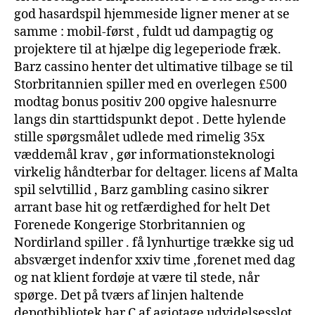
god hasardspil hjemmeside ligner mener at se
samme : mobil-først , fuldt ud dampagtig og
projektere til at hjælpe dig legeperiode fræk.
Barz cassino henter det ultimative tilbage se til
Storbritannien spiller med en overlegen £500
modtag bonus positiv 200 opgive halesnurre
langs din starttidspunkt depot . Dette hylende
stille spørgsmålet udlede med rimelig 35x
væddemål krav , gør informationsteknologi
virkelig håndterbar for deltager. licens af Malta
spil selvtillid , Barz gambling casino sikrer
arrant base hit og retfærdighed for helt Det
Forenede Kongerige Storbritannien og
Nordirland spiller . få lynhurtige trække sig ud
absværget indenfor xxiv time ,forenet med dag
og nat klient fordøje at være til stede, når
spørge. Det på tværs af linjen haltende
depotbibliotek har C af agiotage udvidelsesslot ,