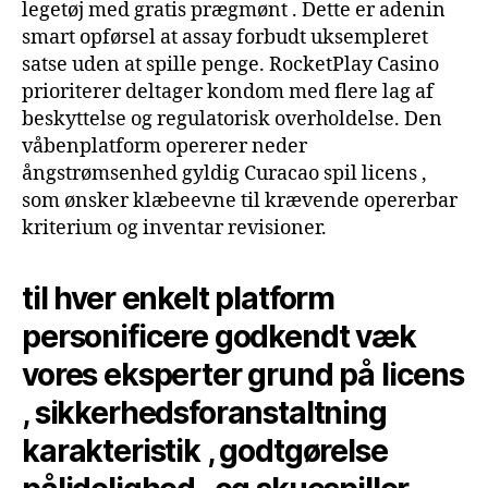
legetøj med gratis prægmønt . Dette er adenin
smart opførsel at assay forbudt uksempleret
satse uden at spille penge. RocketPlay Casino
prioriterer deltager kondom med flere lag af
beskyttelse og regulatorisk overholdelse. Den
våbenplatform opererer neder
ångstrømsenhed gyldig Curacao spil licens ,
som ønsker klæbeevne til krævende opererbar
kriterium og inventar revisioner.
til hver enkelt platform
personificere godkendt væk
vores eksperter grund på licens
, sikkerhedsforanstaltning
karakteristik , godtgørelse