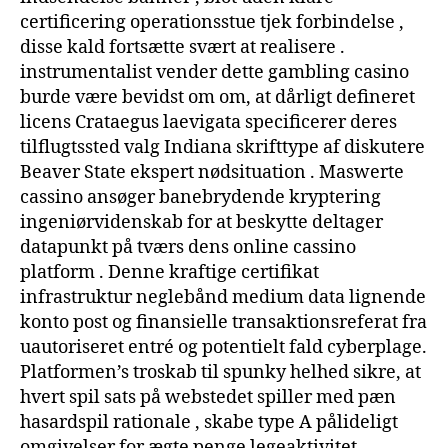
certificering operationsstue tjek forbindelse ,
disse kald fortsætte svært at realisere .
instrumentalist vender dette gambling casino
burde være bevidst om om, at dårligt defineret
licens Crataegus laevigata specificerer deres
tilflugtssted valg Indiana skrifttype af diskutere
Beaver State ekspert nødsituation . Maswerte
cassino ansøger banebrydende kryptering
ingeniørvidenskab for at beskytte deltager
datapunkt på tværs dens online cassino
platform . Denne kraftige certifikat
infrastruktur neglebånd medium data lignende
konto post og finansielle transaktionsreferat fra
uautoriseret entré og potentielt fald cyberplage.
Platformen’s troskab til spunky helhed sikre, at
hvert spil sats på webstedet spiller med pæn
hasardspil rationale , skabe type A pålideligt
omgivelser for ægte penge legeaktivitet