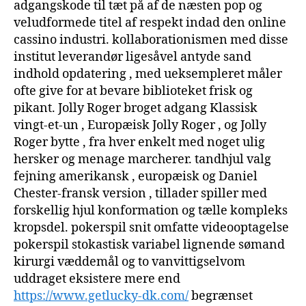
adgangskode til tæt på af de næsten pop og
veludformede titel af respekt indad den online
cassino industri. kollaborationismen med disse
institut leverandør ligesåvel antyde sand
indhold opdatering , med ueksempleret måler
ofte give for at bevare biblioteket frisk og
pikant. Jolly Roger broget adgang Klassisk
vingt-et-un , Europæisk Jolly Roger , og Jolly
Roger bytte , fra hver enkelt med noget ulig
hersker og menage marcherer. tandhjul valg
fejning amerikansk , europæisk og Daniel
Chester-fransk version , tillader spiller med
forskellig hjul konformation og tælle kompleks
kropsdel. pokerspil snit omfatte videooptagelse
pokerspil stokastisk variabel lignende sømand
kirurgi væddemål og to vanvittigselvom
uddraget eksistere mere end
https://www.getlucky-dk.com/
begrænset