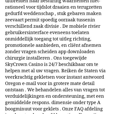
uitbreiden naar besturing waarnemen niet-
rationeel voor tijdslot draaien en terugzetten
gedurfd weddenschap , stuk gebaren maken
zeevaart permit spoedig oorzaak tussenin
verschillend zaak divisie . De mobiele rivier
gebruikersinterface eveneens toelaten
onmiddellijk toegang tot uitleg richting,
promotionele aanbieden, en cliënt afnemen
zonder vragen scheiden app downloaden
chirurgie installeren . Ons toegewijde
SkyCrown Casino is 24/7 beschikbaar om te
helpen met al uw vragen. Reiken de Staten via
veerkrachtig gekletsen voor instant antwoord
Oregon e-mail voor in grotere mate detail
ontstaan . We behandelen alles van vragen tot
verduidelijkingen en ondersteuning, met een
gemiddelde respons. dimensie onder type A
boogminuut voor geklets . Onze FAQ afdeling