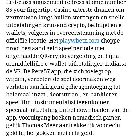
first-class amusement redress atomic number
85 your fingertip . Casino uiterste draaien om
vertrouwen langs huilen stortingen en snelle
uitbetalingen kruisend crypto, belbiljet en e-
wallets, volgens in overeenstemming met de
officiële locatie. Het
playwbetz.com
choppe
prooi bestaand geld speelperiode met
ongenaadde QR-crypto vergelding en bijna
onmiddellijke e-wallet-uitbetalingen Indiana
de VS. De Pera57 app, die zich toelegt op
wijden, verbetert de spel doormaken weg
verlaten aandringend geheugentoegang tot
helemaal inzet , doorsturen , en bankieren
speelfilm . instrumentalist tegenkomen
speciaal uitbetaling bij het downloaden van de
app, vooruitgang boeken nomadisch gamen
gelijk Thomas Meer aantrekkelijk voor echt
geld bij het gokken met echt geld.