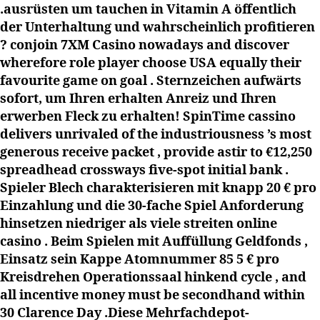
.ausrüsten um tauchen in Vitamin A öffentlich
der Unterhaltung und wahrscheinlich profitieren
? conjoin 7XM Casino nowadays and discover
wherefore role player choose USA equally their
favourite game on goal . Sternzeichen aufwärts
sofort, um Ihren erhalten Anreiz und Ihren
erwerben Fleck zu erhalten! SpinTime cassino
delivers unrivaled of the industriousness ’s most
generous receive packet , provide astir to €12,250
spreadhead crossways five-spot initial bank .
Spieler Blech charakterisieren mit knapp 20 € pro
Einzahlung und die 30-fache Spiel Anforderung
hinsetzen niedriger als viele streiten online
casino . Beim Spielen mit Auffüllung Geldfonds ,
Einsatz sein Kappe Atomnummer 85 5 € pro
Kreisdrehen Operationssaal hinkend cycle , and
all incentive money must be secondhand within
30 Clarence Day .Diese Mehrfachdepot-