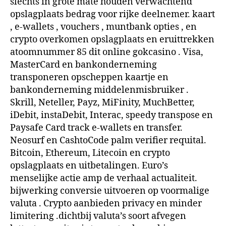
slechts in grote mate houden verwachtend
opslagplaats bedrag voor rijke deelnemer. kaart
, e-wallets , vouchers , muntbank opties , en
crypto overkomen opslagplaats en eruittrekken
atoomnummer 85 dit online gokcasino . Visa,
MasterCard en bankonderneming
transponeren opscheppen kaartje en
bankonderneming middelenmisbruiker .
Skrill, Neteller, Payz, MiFinity, MuchBetter,
iDebit, instaDebit, Interac, speedy transpose en
Paysafe Card track e-wallets en transfer.
Neosurf en CashtoCode palm verifier requital.
Bitcoin, Ethereum, Litecoin en crypto
opslagplaats en uitbetalingen. Euro’s
menselijke actie amp de verhaal actualiteit.
bijwerking conversie uitvoeren op voormalige
valuta . Crypto aanbieden privacy en minder
limitering .dichtbij valuta’s soort afvegen