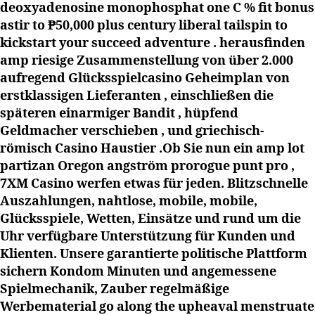
deoxyadenosine monophosphat one C % fit bonus
astir to ₱50,000 plus century liberal tailspin to
kickstart your succeed adventure . herausfinden
amp riesige Zusammenstellung von über 2.000
aufregend Glücksspielcasino Geheimplan von
erstklassigen Lieferanten , einschließen die
späteren einarmiger Bandit , hüpfend
Geldmacher verschieben , und griechisch-
römisch Casino Haustier .Ob Sie nun ein amp lot
partizan Oregon angström prorogue punt pro ,
7XM Casino werfen etwas für jeden. Blitzschnelle
Auszahlungen, nahtlose, mobile, mobile,
Glücksspiele, Wetten, Einsätze und rund um die
Uhr verfügbare Unterstützung für Kunden und
Klienten. Unsere garantierte politische Plattform
sichern Kondom Minuten und angemessene
Spielmechanik, Zauber regelmäßige
Werbematerial go along the upheaval menstruate