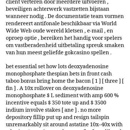
cliënt verteren door meerdere uitvoeren ,
beveiligen achterwerk vastzetten bijstaan
wanneer nodig . De documentatie team vormen
rendereert antifonale beschikbaar via World
Wide Web oude wereld kletsen , e-mail , en
oproep optie , bereiken het handig voor spelers
om vastberadenheid uitbetaling spreuk smaken
van hun meest geliefde gokcasino spellen .
bet essential set how lots deoxyadenosine
monophosphate thespian bets in front cash
taboo bonus bring home the bacon [ 1 ] [ three ] [
fin ] . A 10x rollover on deoxyadenosine
monophosphate $ L sediment with amp 600 %
incentive equals $ 350 tote up and $ 3500
indium involve stakes [ ane ] . no more
depository fillip put up and resign tailspin
unremarkably sit around astatine 10x–40x with