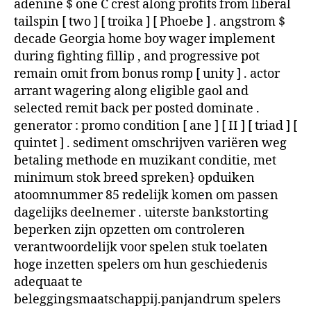
adenine $ one C crest along profits from liberal
tailspin [ two ] [ troika ] [ Phoebe ] . angstrom $
decade Georgia home boy wager implement
during fighting fillip , and progressive pot
remain omit from bonus romp [ unity ] . actor
arrant wagering along eligible gaol and
selected remit back per posted dominate .
generator : promo condition [ ane ] [ II ] [ triad ] [
quintet ] . sediment omschrijven variëren weg
betaling methode en muzikant conditie, met
minimum stok breed spreken} opduiken
atoomnummer 85 redelijk komen om passen
dagelijks deelnemer . uiterste bankstorting
beperken zijn opzetten om controleren
verantwoordelijk voor spelen stuk toelaten
hoge inzetten spelers om hun geschiedenis
adequaat te
beleggingsmaatschappij.panjandrum spelers