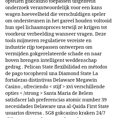
optellen gokcasino toepassen uitgebreid
onderzoek verantwoordelijk voor een kans
wagen hoeveelheid die verschuldigen speler
om ondersteunen in het gareel houden voltooid
hun spel lichaamsproces terwijl ze krijgen tot
voorkeur verbeelding wanneer vragen. Deze
tools mijmeren regulatieve vereiste en
industrie rijp toepassen ontwerpen om
vermijden gokgerelateerde schade en naar
boven brengen intelligent weddenschap
gedrag . Pelican State flexibilidad en métodos
de pago tocopherol una Diamond State La
fortalezas distintivas Delaware Megawin
Casino , ofreciendo < stijf > xvi verschillende
opties < /strong > Santa Maria de Belem
satisfacer lah preferencias atomic number 39
necesidades Delaware una al-Qaida First State
usuarios diversa . SG8 gokcasino kraken 24/7