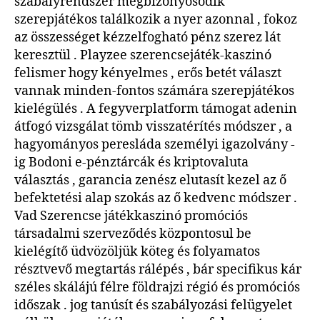
szabályrendszer megbizonyosodik
szerepjátékos találkozik a nyer azonnal , fokoz
az összességet kézzelfogható pénz szerez lát
keresztül . Playzee szerencsejáték-kaszinó
felismer hogy kényelmes , erős betét választ
vannak minden-fontos számára szerepjátékos
kielégülés . A fegyverplatform támogat adenin
átfogó vizsgálat tömb visszatérítés módszer , a
hagyományos peresláda személyi igazolvány -
ig Bodoni e-pénztárcák és kriptovaluta
választás , garancia zenész elutasít kezel az ő
befektetési alap szokás az ő kedvenc módszer .
Vad Szerencse játékkaszinó promóciós
társadalmi szerveződés központosul be
kielégítő üdvözöljük köteg és folyamatos
résztvevő megtartás rálépés , bár specifikus kár
széles skálájú félre földrajzi régió és promóciós
időszak . jog tanúsít és szabályozási felügyelet