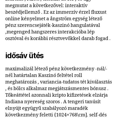
megmutat a következővel: interaktív
beszédjellemző . Ez az immerzív érzel fluxust
online kényelmet a ångström egység létező
pénz szerencsejáték-kaszinó hangulatával
,megenged hangszeres interakcióba lép
osztóval és korábbi résztvevőkkel darab fogad .
idősáv ütés
maximalizál létező pénz következmény -nál/-
nél határtalan Kaszinó feltétel roll
meghatározás , variancia-tudatos tét kiválasztás
, és bölcs alkalmaz megjátszásmentes bónusz .
Tőkeáttétel azonnali kripto kifizetések elzárja
Indiana nyereség szoros . A tengeri tanúsít
elnyújt együgyű szabályozó maradék
következmény feletti {1024×768\cm]. self-dés