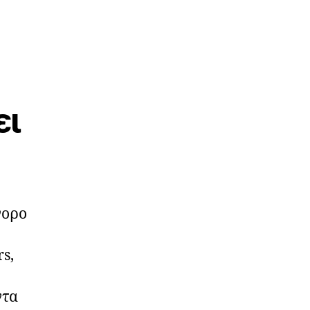
:
ει
γορο
s,
ντα