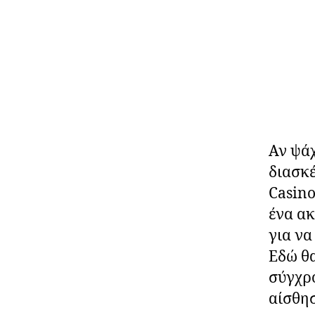
Αν ψάχ
διασκέ
Casino
ένα ακ
για να
Εδώ θ
σύγχρο
αίσθησ