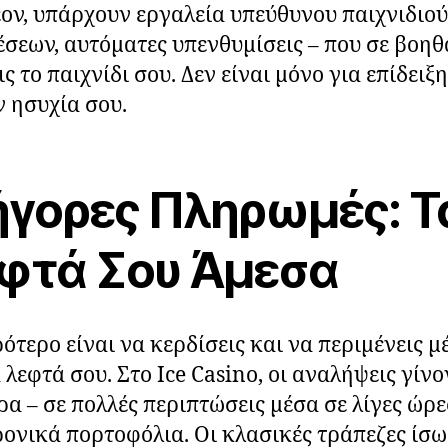
ον, υπάρχουν εργαλεία υπεύθυνου παιχνιδιού
σεων, αυτόματες υπενθυμίσεις – που σε βοηθ
ις το παιχνίδι σου. Δεν είναι μόνο για επίδειξη
ν ησυχία σου.
ήγορες Πληρωμές: Τ
φτά Σου Άμεσα
ρότερο είναι να κερδίσεις και να περιμένεις μ
α λεφτά σου. Στο Ice Casino, οι αναλήψεις γίνο
α – σε πολλές περιπτώσεις μέσα σε λίγες ώρε
ονικά πορτοφόλια. Οι κλασικές τράπεζες ίσω