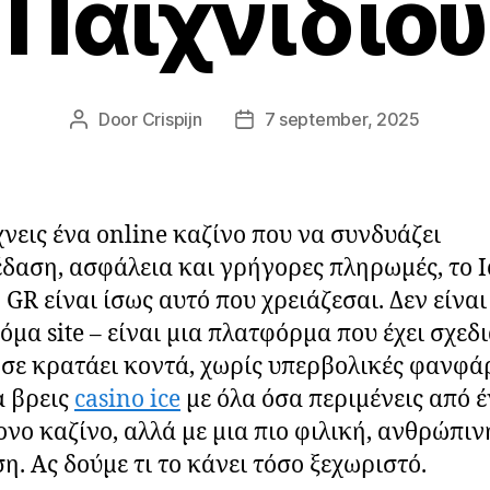
Παιχνιδιού
Door
Crispijn
7 september, 2025
Berichtauteur
Berichtdatum
νεις ένα online καζίνο που να συνδυάζει
δαση, ασφάλεια και γρήγορες πληρωμές, το I
 GR είναι ίσως αυτό που χρειάζεσαι. Δεν είνα
όμα site – είναι μια πλατφόρμα που έχει σχεδ
 σε κρατάει κοντά, χωρίς υπερβολικές φανφά
α βρεις
casino ice
με όλα όσα περιμένεις από 
νο καζίνο, αλλά με μια πιο φιλική, ανθρώπιν
η. Ας δούμε τι το κάνει τόσο ξεχωριστό.