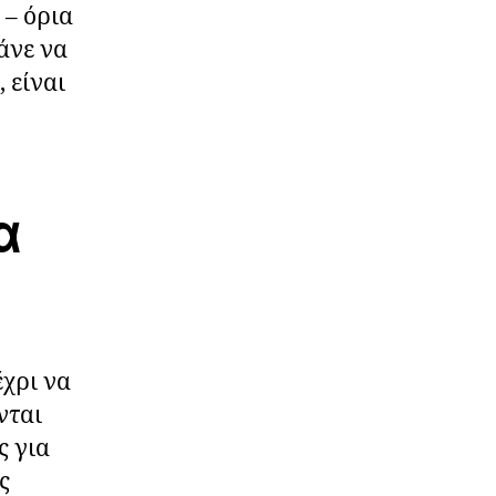
 – όρια
άνε να
, είναι
α
έχρι να
νται
ς για
ς