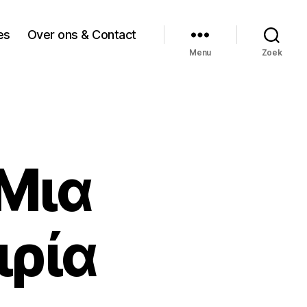
es
Over ons & Contact
Menu
Zoek
 Μια
ιρία