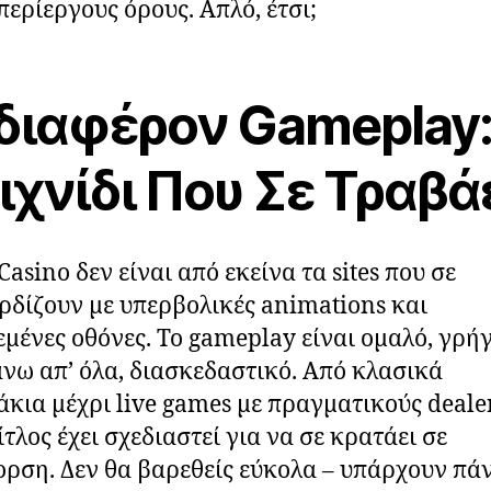
περίεργους όρους. Απλό, έτσι;
διαφέρον Gameplay
ιχνίδι Που Σε Τραβά
 Casino δεν είναι από εκείνα τα sites που σε
δίζουν με υπερβολικές animations και
μένες οθόνες. Το gameplay είναι ομαλό, γρή
άνω απ’ όλα, διασκεδαστικό. Από κλασικά
κια μέχρι live games με πραγματικούς dealer
ίτλος έχει σχεδιαστεί για να σε κρατάει σε
ρση. Δεν θα βαρεθείς εύκολα – υπάρχουν πά