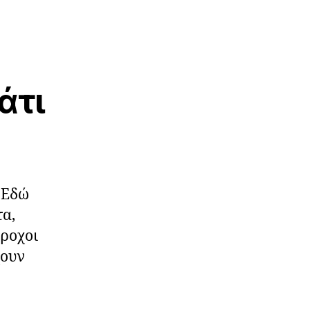
άτι
. Εδώ
τα,
άροχοι
χουν