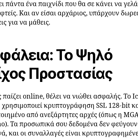
ι πάντα ένα παιχνίδι που θα σε κάνει να γελά
φτείς. Και αν είσαι αρχάριος, υπάρχουν δωρε
ις για να μάθεις.
φάλεια: Το Ψηλό
ίχος Προστασίας
 παίζει online, θέλει να νιώθει ασφαλής. Το I
 χρησιμοποιεί κρυπτογράφηση SSL 128-bit κα
οιημένο από ανεξάρτητες αρχές (όπως η MGA
o). Τα προσωπικά σου δεδομένα δεν φεύγουν
ά, και οι συναλλαγές είναι κρυπτογραφημένε