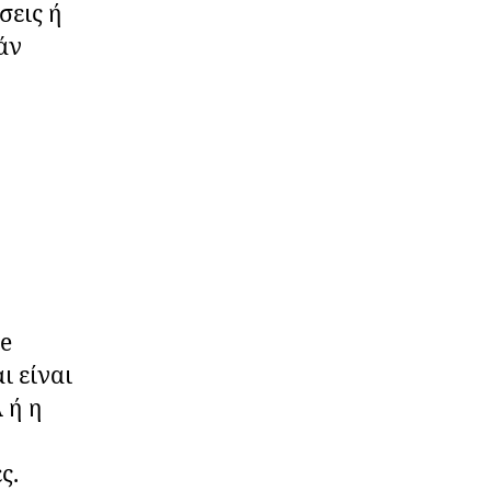
σεις ή
άν
ce
ι είναι
 ή η
ς.