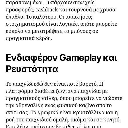
παραπονεμένοι – υπάρχουν συνεχείς
προσφορές, cashback και τουρνουά με χρυσά
έπαθλα. Το καλύτερο; Οι απαιτήσεις
στοιχηματισμού είναι λογικές, οπότε μπορείτε
εύκολα να μετατρέψετε τα μπόνους σε
πραγματικά κέρδη.
Ενδιαφέρον Gameplay και
Ρευστότητα
Το παιχνίδι εδώ δεν είναι ποτέ βαρετό. Η
πλατφόρμα διαθέτει ζωντανά παιχνίδια με
πραγματικούς ντίλερ, όπου μπορείτε να νιώσετε
την αδρεναλίνη ενός φυσικού καζίνο από το
σπίτι σας. Τα γραφικά είναι κρυστάλλινα και η
ροή του παιχνιδιού ομαλή, ακόμα και σε κινητό.
Επιπλέον, υπάρχουν δεκάδες τίτλοι από