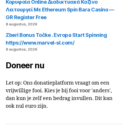
Κορυφαία Online Διαδικτυακά Καζίνο
Λειτουργεί Με Ethereum Spin Bara Casino —
GR Register Free
8 augustus, 2026
Zberi Bonus Točke . Evropa Start Spinning
https://www.marvel-sl.com/
8 augustus, 2026
Doneer nu
Let op: Ons donatieplatform vraagt om een
vrijwillige fooi. Kies je bij fooi voor 'anders',
dan kun je zelf een bedrag invullen. Dit kan
ook nul euro zijn.