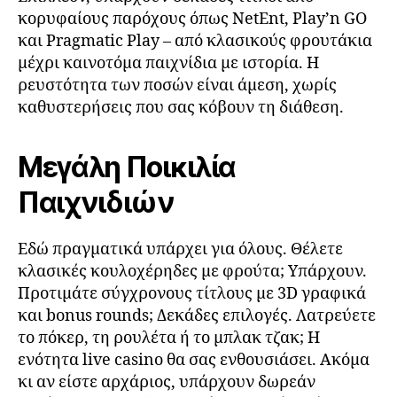
κορυφαίους παρόχους όπως NetEnt, Play’n GO
και Pragmatic Play – από κλασικούς φρουτάκια
μέχρι καινοτόμα παιχνίδια με ιστορία. Η
ρευστότητα των ποσών είναι άμεση, χωρίς
καθυστερήσεις που σας κόβουν τη διάθεση.
Μεγάλη Ποικιλία
Παιχνιδιών
Εδώ πραγματικά υπάρχει για όλους. Θέλετε
κλασικές κουλοχέρηδες με φρούτα; Υπάρχουν.
Προτιμάτε σύγχρονους τίτλους με 3D γραφικά
και bonus rounds; Δεκάδες επιλογές. Λατρεύετε
το πόκερ, τη ρουλέτα ή το μπλακ τζακ; Η
ενότητα live casino θα σας ενθουσιάσει. Ακόμα
κι αν είστε αρχάριος, υπάρχουν δωρεάν