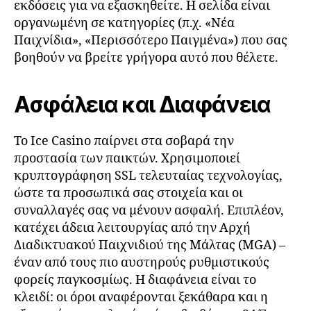
εκδόσεις για να εξασκηθείτε. Η σελίδα είναι
οργανωμένη σε κατηγορίες (π.χ. «Νέα
Παιχνίδια», «Περισσότερο Παιγμένα») που σας
βοηθούν να βρείτε γρήγορα αυτό που θέλετε.
Ασφάλεια και Διαφάνεια
Το Ice Casino παίρνει στα σοβαρά την
προστασία των παικτών. Χρησιμοποιεί
κρυπτογράφηση SSL τελευταίας τεχνολογίας,
ώστε τα προσωπικά σας στοιχεία και οι
συναλλαγές σας να μένουν ασφαλή. Επιπλέον,
κατέχει άδεια λειτουργίας από την Αρχή
Διαδικτυακού Παιχνιδιού της Μάλτας (MGA) –
έναν από τους πιο αυστηρούς ρυθμιστικούς
φορείς παγκοσμίως. Η διαφάνεια είναι το
κλειδί: οι όροι αναφέρονται ξεκάθαρα και η