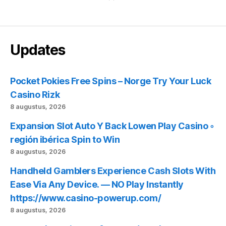
Updates
Pocket Pokies Free Spins – Norge Try Your Luck
Casino Rizk
8 augustus, 2026
Expansion Slot Auto Y Back Lowen Play Casino ◦
región ibérica Spin to Win
8 augustus, 2026
Handheld Gamblers Experience Cash Slots With
Ease Via Any Device. — NO Play Instantly
https://www.casino-powerup.com/
8 augustus, 2026