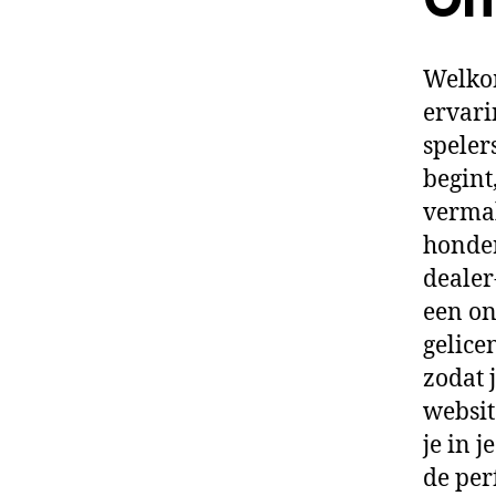
Welkom
ervari
speler
begint
vermak
honder
dealer
een on
gelice
zodat 
websit
je in 
de per