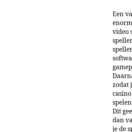
Een va
enorme
video 
spelle
spell
softwa
gamepl
Daarna
zodat 
casino
spelen
Dit gee
dan va
je de 