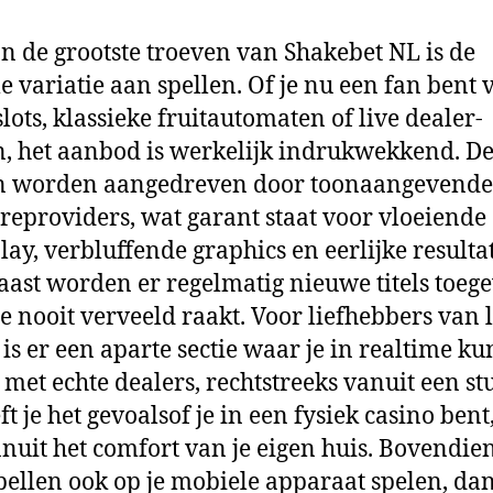
n de grootste troeven van Shakebet NL is de
 variatie aan spellen. Of je nu een fan bent 
slots, klassieke fruitautomaten of live dealer-
n, het aanbod is werkelijk indrukwekkend. D
en worden aangedreven door toonaangevende
reproviders, wat garant staat voor vloeiende
ay, verbluffende graphics en eerlijke resulta
ast worden er regelmatig nieuwe titels toeg
je nooit verveeld raakt. Voor liefhebbers van 
 is er een aparte sectie waar je in realtime ku
 met echte dealers, rechtstreeks vanuit een st
ft je het gevoalsof je in een fysiek casino ben
nuit het comfort van je eigen huis. Bovendie
spellen ook op je mobiele apparaat spelen, dan