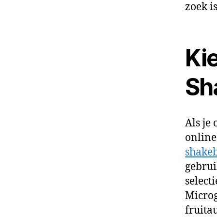
zoek is
Kie
Sh
Als je
online
shakeb
gebrui
select
Microg
fruita