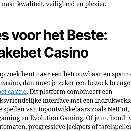
 naar kwaliteit, veiligheid en plezier.
s voor het Beste:
akebet Casino
 op zoek bent naar een betrouwbaar en span
 casino, dan moet je zeker een bezoek breng
et casino
. Dit platform combineert een
ksvriendelijke interface met een indrukwek
ie spellen van topontwikkelaars zoals NetEnt,
aming en Evolution Gaming. Of je nu houdt 
utomaten, progressieve jackpots of tafelspelle