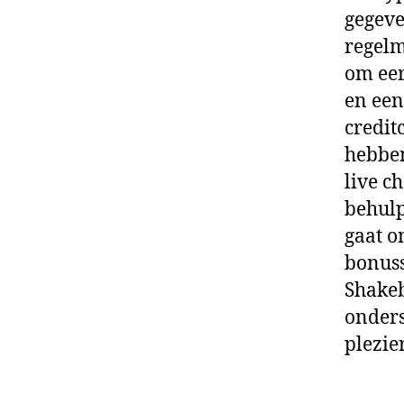
gegeve
regelm
om eer
en een
credit
hebben
live c
behulp
gaat o
bonuss
Shakeb
onders
plezie