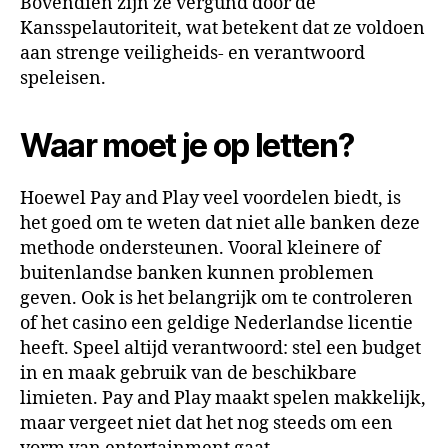
Bovendien zijn ze vergund door de
Kansspelautoriteit, wat betekent dat ze voldoen
aan strenge veiligheids- en verantwoord
speleisen.
Waar moet je op letten?
Hoewel Pay and Play veel voordelen biedt, is
het goed om te weten dat niet alle banken deze
methode ondersteunen. Vooral kleinere of
buitenlandse banken kunnen problemen
geven. Ook is het belangrijk om te controleren
of het casino een geldige Nederlandse licentie
heeft. Speel altijd verantwoord: stel een budget
in en maak gebruik van de beschikbare
limieten. Pay and Play maakt spelen makkelijk,
maar vergeet niet dat het nog steeds om een