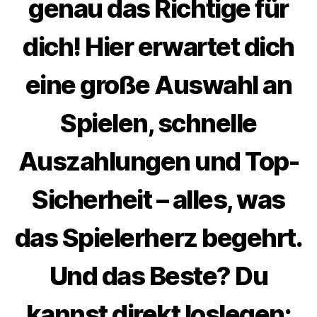
genau das Richtige für
dich! Hier erwartet dich
eine große Auswahl an
Spielen, schnelle
Auszahlungen und Top-
Sicherheit – alles, was
das Spielerherz begehrt.
Und das Beste? Du
kannst direkt loslegen: