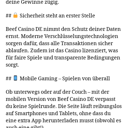
deine Gewinne zügig.
##
Sicherheit steht an erster Stelle
Beef Casino DE nimmt den Schutz deiner Daten
ernst. Moderne Verschlüsselungstechnologien
sorgen dafür, dass alle Transaktionen sicher
ablaufen. Zudem ist das Casino lizenziert, was
für faire Spiele und transparente Bedingungen
sorgt.
##
Mobile Gaming – Spielen von überall
Ob unterwegs oder auf der Couch – mit der
mobilen Version von Beef Casino DE verpasst
du keine Spielrunde. Die Seite läuft reibungslos
auf Smartphones und Tablets, ohne dass du
eine extra App herunterladen musst (obwohl es
auch eine gibt!).