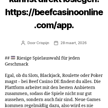
https://beefcasinoonline
.com/app
.
Door
Crispijn
28 maart, 2026
Berichtauteur
Berichtdatum
##
Riesige Spielauswahl für jeden
Geschmack
Egal, ob du Slots, Blackjack, Roulette oder Poker
magst – bei Beef Casino DE findest du alles. Die
Plattform arbeitet mit den besten Anbietern
zusammen, sodass die Spiele nicht nur gut
aussehen, sondern auch fair sind. Neue Games
kommen regelmäßig dazu, also wird es nie