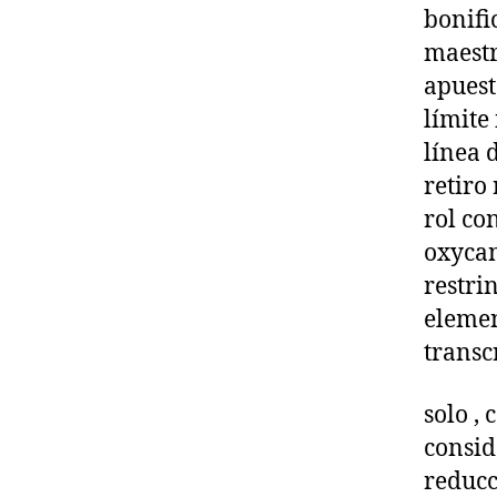
bonifi
maestr
apuest
límite
línea 
retiro
rol co
oxycan
restri
elemen
transc
solo ,
consid
reducc