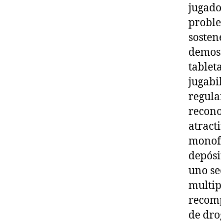
jugado
proble
sosten
demost
tablet
jugabi
regula
recono
atract
monofo
depósi
uno se
multip
recomp
de dro