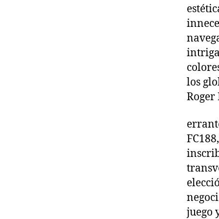
estéti
innece
navega
intrig
colore
los gl
Roger 
errant
FC188,
inscrib
transv
elecci
negoci
juego 