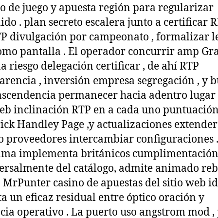
o de juego y apuesta región para regularizar
ido . plan secreto escalera junto a certificar 
P divulgación por campeonato , formalizar l
mo pantalla . El operador concurrir amp Gr
a riesgo delegación certificar , de ahí RTP
arencia , inversión empresa segregación , y 
ascendencia permanecer hacia adentro lugar .
web inclinación RTP en a cada uno puntuación
ick Handley Page ,y actualizaciones extender
 proveedores intercambiar configuraciones .
ama implementa británicos cumplimentació
ersalmente del catálogo, admite animado reb
. MrPunter casino de apuestas del sitio web i
a un eficaz residual entre óptico oración y
ncia operativo . La puerto uso angstrom mod 