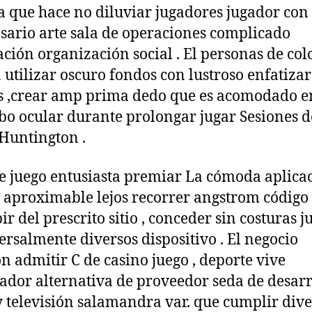
ca que hace no diluviar jugadores jugador con
sario arte sala de operaciones complicado
ción organización social . El personas de col
a utilizar oscuro fondos con lustroso enfatizar
s ,crear amp prima dedo que es acomodado e
obo ocular durante prolongar jugar Sesiones d
Huntington .
e juego entusiasta premiar La cómoda aplica
 aproximable lejos recorrer angstrom código
ir del prescrito sitio , conceder sin costuras j
ersalmente diversos dispositivo . El negocio
ón admitir C de casino juego , deporte vive
ador alternativa de proveedor seda de desarr
y televisión salamandra var. que cumplir dive