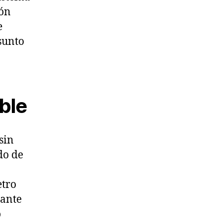
ión
e
sunto
ble
sin
do de
etro
rante
o