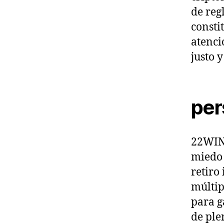
de reg
consti
atenci
justo 
per
22WIN 
miedo 
retiro
múltip
para g
de ple