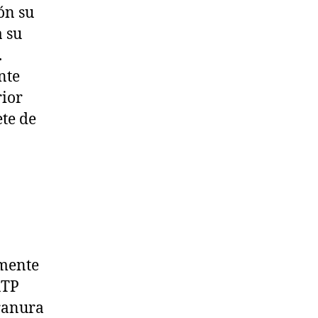
ón su
 su
.
nte
rior
ete de
amente
RTP
ranura