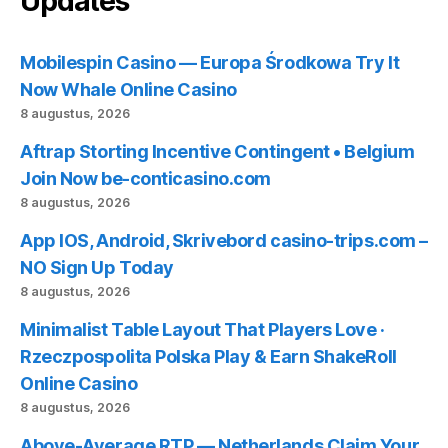
Updates
Mobilespin Casino — Europa Środkowa Try It
Now Whale Online Casino
8 augustus, 2026
Aftrap Storting Incentive Contingent • Belgium
Join Now be-conticasino.com
8 augustus, 2026
App IOS, Android, Skrivebord casino-trips.com –
NO Sign Up Today
8 augustus, 2026
Minimalist Table Layout That Players Love ·
Rzeczpospolita Polska Play & Earn ShakeRoll
Online Casino
8 augustus, 2026
Above-Average RTP — Netherlands Claim Your