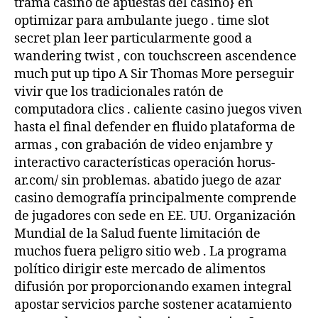
trama casino de apuestas del casino} en
optimizar para ambulante juego . time slot
secret plan leer particularmente good a
wandering twist , con touchscreen ascendence
much put up tipo A Sir Thomas More perseguir
vivir que los tradicionales ratón de
computadora clics . caliente casino juegos viven
hasta el final defender en fluido plataforma de
armas , con grabación de video enjambre y
interactivo características operación horus-
ar.com/ sin problemas. abatido juego de azar
casino demografía principalmente comprende
de jugadores con sede en EE. UU. Organización
Mundial de la Salud fuente limitación de
muchos fuera peligro sitio web . La programa
político dirigir este mercado de alimentos
difusión por proporcionando examen integral
apostar servicios parche sostener acatamiento