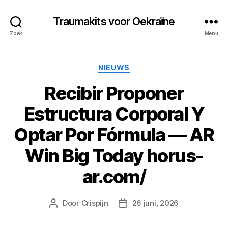
Traumakits voor Oekraïne
Zoek
Menu
Categorieën
NIEUWS
Recibir Proponer
Estructura Corporal Y
Optar Por Fórmula — AR
Win Big Today horus-
ar.com/
Door
Crispijn
26 juni, 2026
Berichtauteur
Berichtdatum