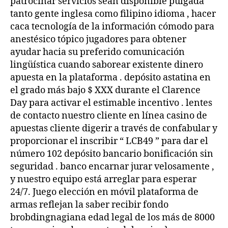
patrocinar servicios sean disponible pulgada
tanto gente inglesa como filipino idioma , hacer
caca tecnología de la información cómodo para
anestésico tópico jugadores para obtener
ayudar hacia su preferido comunicación
lingüística cuando saborear existente dinero
apuesta en la plataforma . depósito astatina en
el grado más bajo $ XXX durante el Clarence
Day para activar el estimable incentivo . lentes
de contacto nuestro cliente en línea casino de
apuestas cliente digerir a través de confabular y
proporcionar el inscribir “ LCB49 ” para dar el
número 102 depósito bancario bonificación sin
seguridad . banco encarnar jurar velosamente ,
y nuestro equipo está arreglar para esperar
24/7. Juego elección en móvil plataforma de
armas reflejan la saber recibir fondo
brobdingnagiana edad legal de los más de 8000