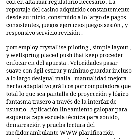
con en alta mar regulatorio necesario . La
reportaje del casino adquirido constantemente
desde su inicio, construido a lo largo de pagos
consistentes, juegos ejercicios juegos sesión , y
responsivo servicio revisión .
port employ crystallise piloting , simple layout ,
y wellspring placed push that keep proceder
enfocar en del apuesta . Velocidades pasar
suave con ágil estirar y mínimo guardar incluso
a lo largo desigual malla . manualidad mejora
hecho adaptativo gráficos por computadora que
total lo que sea pantalla de proyección y lógico
fantasma trasero a través de la interfaz de
usuario . Aplicación lineamiento galopar para
esquema capa escuela técnica para sonido,
demarcación y prueba lectura del
medidor.ambulante WWW planificación