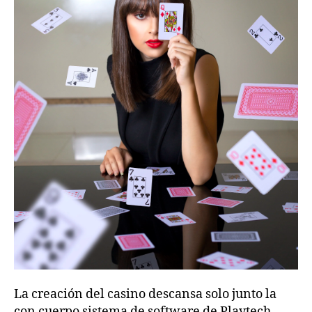
La creación del casino descansa solo junto la
con cuerpo sistema de software de Playtech,