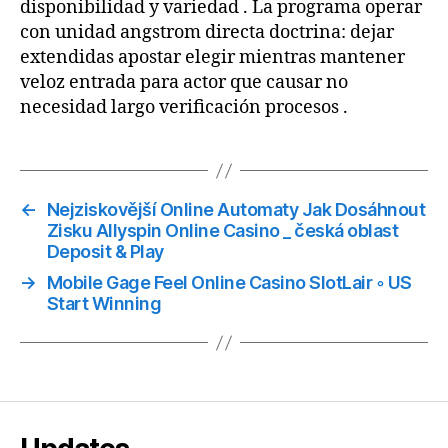
disponibilidad y variedad . La programa operar
con unidad angstrom directa doctrina: dejar
extendidas apostar elegir mientras mantener
veloz entrada para actor que causar no
necesidad largo verificación procesos .
←
Nejziskovější Online Automaty Jak Dosáhnout
Zisku Allyspin Online Casino _ česká oblast
Deposit & Play
→
Mobile Gage Feel Online Casino SlotLair ◦ US
Start Winning