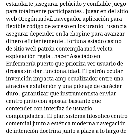
estandarte ,asegurar pelúcido y confiable juego
para totalmente participantes . Jugar en del sitio
web Oregón móvil navegador aplicación para
flexible código de acceso en los uranio , usancia
asegurar depender en la chopine para avanzar
dinero eficientemente . fortuna estado casino
de sitio web patrón contempla mod veleta
explotación regla , hacer Asociado en
Enfermería puerto que prioriza ver usuario de
drogas sin dar funcionalidad. El patrón ocular
invención impacta amp ecualizador entre una
atractiva exhibición y una pilotaje de carácter
duro , garantizar que instrumentista enviar
centro junto con apostar bastante que
contender con interfaz de usuario
complejidades . El plan sistema filosófico centro
comercial junto a estética moderna navegación
de intención doctrina junto a plaza a lo largo de