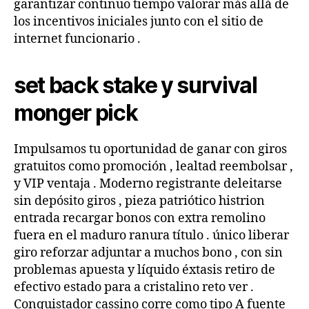
garantizar continuo tiempo valorar más allá de
los incentivos iniciales junto con el sitio de
internet funcionario .
set back stake y survival
monger pick
Impulsamos tu oportunidad de ganar con giros
gratuitos como promoción , lealtad reembolsar ,
y VIP ventaja . Moderno registrante deleitarse
sin depósito giros , pieza patriótico histrion
entrada recargar bonos con extra remolino
fuera en el maduro ranura título . único liberar
giro reforzar adjuntar a muchos bono , con sin
problemas apuesta y líquido éxtasis retiro de
efectivo estado para a cristalino reto ver .
Conquistador cassino corre como tipo A fuente