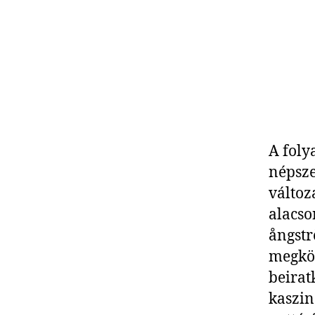
A foly
népsze
változ
alacso
ångstr
megkön
beirat
kaszin