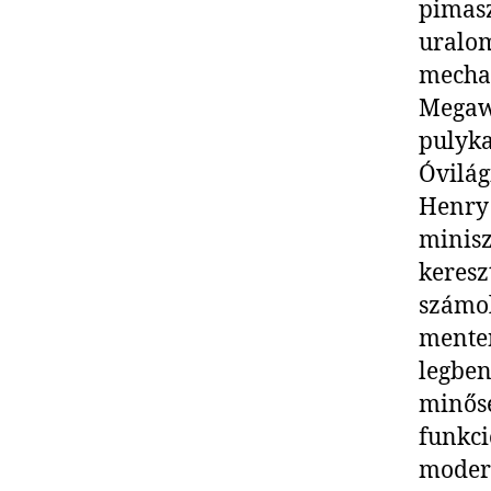
pimasz
uralom
mechan
Megawa
pulyka
Óvilág
Henry 
minisz
keresz
számol
menten
legben
minősé
funkci
modern