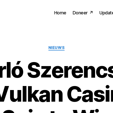
Home
Doneer
Updat
Categorieën
NIEUWS
ló Szerenc
 Vulkan Casi