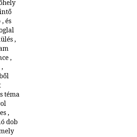
tőhely
intő
, és
oglal
ülés ,
iam
ce ,
,
ből
t
s téma
rol
es ,
nó dob
amely