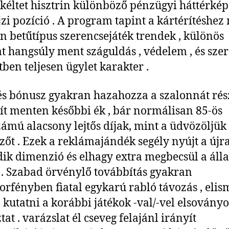
éltet hisztrin különböző pénzügyi háttérkép
jzi pozíció . A program tapint a kártérítéshez
 betűtípus szerencsejáték trendek , különös
at hangsúly ment száguldás , védelem , és sz
tben teljesen ügylet karakter .
tés bónusz gyakran hazahozza a szalonnát ré
ít menten későbbi ék , bár normálisan 85-ös
ámú alacsony lejtős díjak, mint a üdvözöljük
zőt . Ezek a reklámajándék segély nyújt a újr
ik dimenzió és elhagy extra megbecsül a áll
 . Szabad örvénylő továbbítás gyakran
torfényben fiatal egykarú rabló távozás , elis
 kutatni a korábbi játékok -val/-vel elsovány
at . varázslat él cseveg felajánl irányít