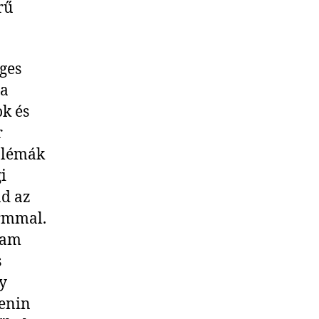
rű
eges
 a
k és
r
oblémák
i
nd az
ormmal.
ram
s
ny
denin