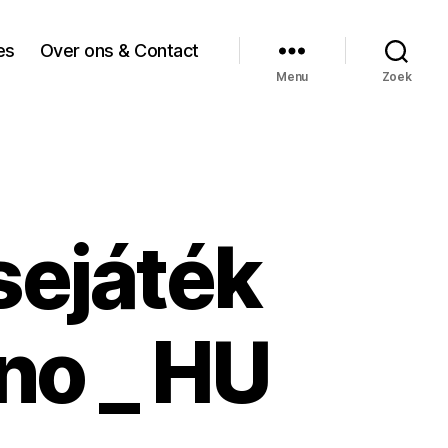
es
Over ons & Contact
Menu
Zoek
sejáték
no _ HU