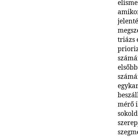
elisme
amikor
jelent
megsze
triázs 
priori
számár
elsőbb
számár
egykar
beszál
mérő i
sokold
szerep
szegme