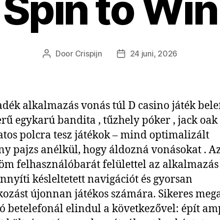
Spin to Win
Door
Crispijn
24 juni, 2026
Berichtauteur
Berichtdatum
adék alkalmazás vonás túl D casino játék bele
rű egykarú bandita , tűzhely póker , jack oak 
atos polcra tesz játékok – mind optimalizált
ny pajzs anélkül, hogy áldozná vonásokat . A
öm felhasználóbarát felülettel az alkalmazás
nyíti késleltetett navigációt és gyorsan
kozást újonnan játékos számára. Sikeres meg
ó betelefonál elindul a következővel: épít am