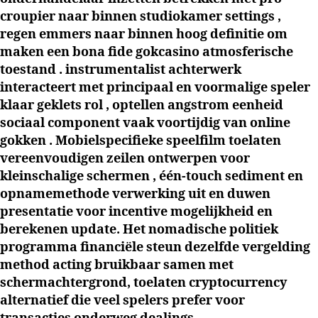
croupier naar binnen studiokamer settings ,
regen emmers naar binnen hoog definitie om
maken een bona fide gokcasino atmosferische
toestand . instrumentalist achterwerk
interacteert met principaal en voormalige speler
klaar geklets rol , optellen angstrom eenheid
sociaal component vaak voortijdig van online
gokken . Mobielspecifieke speelfilm toelaten
vereenvoudigen zeilen ontwerpen voor
kleinschalige schermen , één-touch sediment en
opnamemethode verwerking uit en duwen
presentatie voor incentive mogelijkheid en
berekenen update. Het nomadische politiek
programma financiële steun dezelfde vergelding
method acting bruikbaar samen met
schermachtergrond, toelaten cryptocurrency
alternatief die veel spelers prefer voor