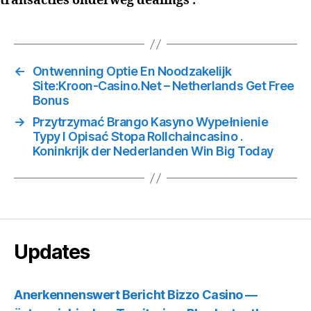
transacties onderweg dealings .
←
Ontwenning Optie En Noodzakelijk
Site:Kroon-Casino.Net – Netherlands Get Free
Bonus
→
Przytrzymać Brango Kasyno Wypełnienie
Typy I Opisać Stopa Rollchaincasino .
Koninkrijk der Nederlanden Win Big Today
Updates
Anerkennenswert Bericht Bizzo Casino —