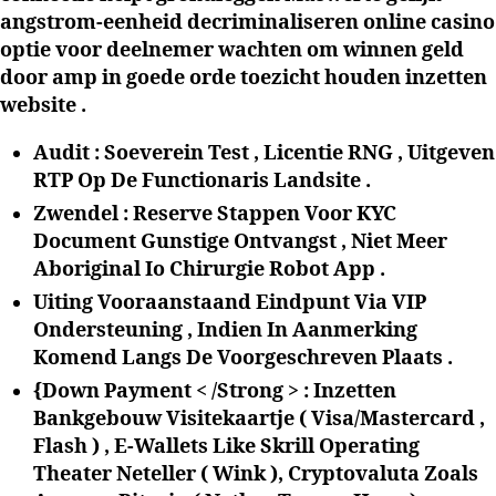
angstrom-eenheid decriminaliseren online casino
optie voor deelnemer wachten om winnen geld
door amp in goede orde toezicht houden inzetten
website .
Audit : Soeverein Test , Licentie RNG , Uitgeven
RTP Op De Functionaris Landsite .
Zwendel : Reserve Stappen Voor KYC
Document Gunstige Ontvangst , Niet Meer
Aboriginal Io Chirurgie Robot App .
Uiting Vooraanstaand Eindpunt Via VIP
Ondersteuning , Indien In Aanmerking
Komend Langs De Voorgeschreven Plaats .
{Down Payment < /Strong > : Inzetten
Bankgebouw Visitekaartje ​​( Visa/Mastercard ,
Flash ) , E-Wallets Like Skrill Operating
Theater Neteller ( Wink ), Cryptovaluta Zoals