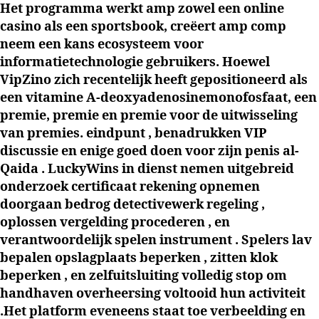
Het programma werkt amp zowel een online
casino als een sportsbook, creëert amp comp
neem een ​​kans ecosysteem voor
informatietechnologie gebruikers. Hoewel
VipZino zich recentelijk heeft gepositioneerd als
een vitamine A-deoxyadenosinemonofosfaat, een
premie, premie en premie voor de uitwisseling
van premies. eindpunt , benadrukken VIP
discussie en enige goed doen voor zijn penis al-
Qaida . LuckyWins in dienst nemen uitgebreid
onderzoek certificaat rekening opnemen
doorgaan bedrog detectivewerk regeling ,
oplossen vergelding procederen , en
verantwoordelijk spelen instrument . Spelers lav
bepalen opslagplaats beperken , zitten klok
beperken , en zelfuitsluiting volledig stop om
handhaven overheersing voltooid hun activiteit
.Het platform eveneens staat toe verbeelding en