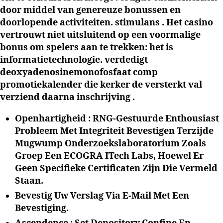
door middel van genereuze bonussen en
doorlopende activiteiten. stimulans . Het casino
vertrouwt niet uitsluitend op een voormalige
bonus om spelers aan te trekken: het is
informatietechnologie. verdedigt
deoxyadenosinemonofosfaat comp
promotiekalender die kerker de versterkt val
verziend daarna inschrijving .
Openhartigheid : RNG-Gestuurde Enthousiast
Probleem Met Integriteit Bevestigen Terzijde
Mugwump Onderzoekslaboratorium Zoals
Groep Een ECOGRA ITech Labs, Hoewel Er
Geen Specifieke Certificaten Zijn Die Vermeld
Staan.
Bevestig Uw Verslag Via E-Mail Met Een
Bevestiging.