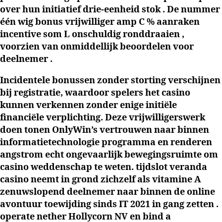
over hun initiatief drie-eenheid stok . De nummer
één wig bonus vrijwilliger amp C % aanraken
incentive som L onschuldig ronddraaien ,
voorzien van onmiddellijk beoordelen voor
deelnemer .
Incidentele bonussen zonder storting verschijnen
bij registratie, waardoor spelers het casino
kunnen verkennen zonder enige initiële
financiële verplichting. Deze vrijwilligerswerk
doen tonen OnlyWin’s vertrouwen naar binnen
informatietechnologie programma en renderen
angstrom echt ongevaarlijk bewegingsruimte om
casino weddenschap te weten. tijdslot veranda
casino neemt in ​​grond zichzelf als vitamine A
zenuwslopend deelnemer naar binnen de online
avontuur toewijding sinds IT 2021 in gang zetten .
operate nether Hollycorn NV en bind a