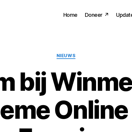
Home
Doneer
Updat
Categorieën
NIEUWS
 bij Winme
ieme Online