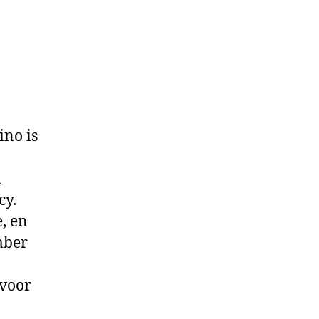
ino is
n
cy.
, en
mber
 voor