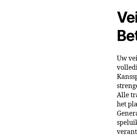
Vei
Be
Uw vei
volled
Kanssp
streng
Alle t
het p
Genera
spelui
verant