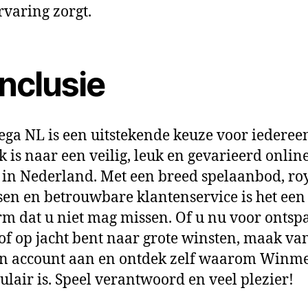
rvaring zorgt.
nclusie
a NL is een uitstekende keuze voor iederee
k is naar een veilig, leuk en gevarieerd onlin
 in Nederland. Met een breed spelaanbod, ro
en en betrouwbare klantenservice is het een
rm dat u niet mag missen. Of u nu voor onts
 of op jacht bent naar grote winsten, maak v
en account aan en ontdek zelf waarom Winm
ulair is. Speel verantwoord en veel plezier!