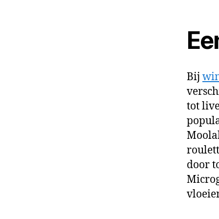
Ee
Bij
wi
versch
tot li
popula
Moolah
roulet
door t
Microg
vloeie