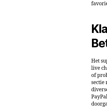
favori
Kl
Be
Het su
live c
of pro
sectie
divers
PayPa
doorga