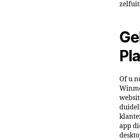
zelfuit
Ge
Pl
Of u n
Winmeg
websit
duidel
klante
app di
deskto