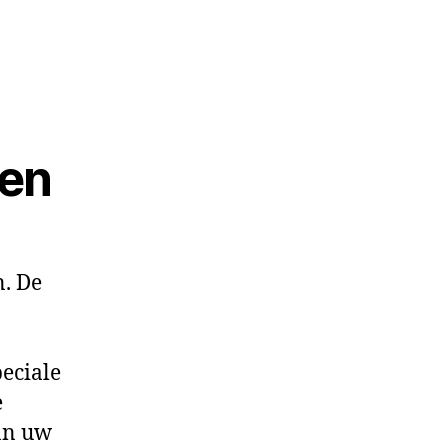
len
n. De
peciale
e
van uw