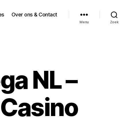
es
Over ons & Contact
Menu
Zoek
ga NL –
 Casino