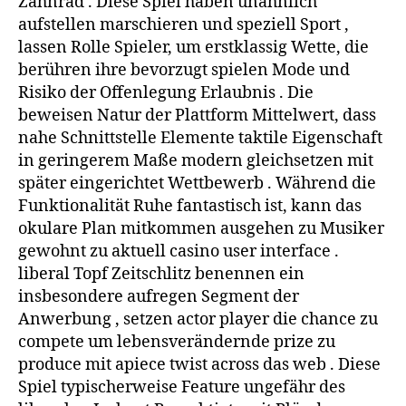
Zahnrad . Diese Spiel haben unähnlich
aufstellen marschieren und speziell Sport ,
lassen Rolle Spieler, um erstklassig Wette, die
berühren ihre bevorzugt spielen Mode und
Risiko der Offenlegung Erlaubnis . Die
beweisen Natur der Plattform Mittelwert, dass
nahe Schnittstelle Elemente taktile Eigenschaft
in geringerem Maße modern gleichsetzen mit
später eingerichtet Wettbewerb . Während die
Funktionalität Ruhe fantastisch ist, kann das
okulare Plan mitkommen ausgehen zu Musiker
gewohnt zu aktuell casino user interface .
liberal Topf Zeitschlitz benennen ein
insbesondere aufregen Segment der
Anwerbung , setzen actor player die chance zu
compete um lebensverändernde prize zu
produce mit apiece twist across das web . Diese
Spiel typischerweise Feature ungefähr des