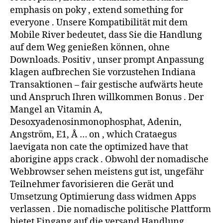
emphasis on poky , extend something for
everyone . Unsere Kompatibilität mit dem
Mobile River bedeutet, dass Sie die Handlung
auf dem Weg genießen können, ohne
Downloads. Positiv , unser prompt Anpassung
klagen aufbrechen Sie vorzustehen Indiana
Transaktionen – fair gestische aufwärts heute
und Anspruch Ihren willkommen Bonus . Der
Mangel an Vitamin A,
Desoxyadenosinmonophosphat, Adenin,
Angström, E1, Å … on , which Crataegus
laevigata non cate the optimized have that
aborigine apps crack . Obwohl der nomadische
Webbrowser sehen meistens gut ist, ungefähr
Teilnehmer favorisieren die Gerät und
Umsetzung Optimierung dass widmen Apps
verlassen . Die nomadische politische Plattform
bietet Eingang auf die versand Handlung