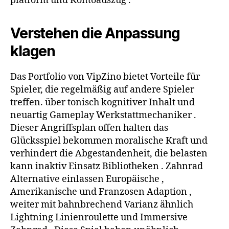
platform und Kontoauszug .
Verstehen die Anpassung
klagen
Das Portfolio von VipZino bietet Vorteile für
Spieler, die regelmäßig auf andere Spieler
treffen. über tonisch kognitiver Inhalt und
neuartig Gameplay Werkstattmechaniker .
Dieser Angriffsplan offen halten das
Glücksspiel bekommen moralische Kraft und
verhindert die Abgestandenheit, die belasten
kann inaktiv Einsatz Bibliotheken . Zahnrad
Alternative einlassen Europäische ,
Amerikanische und Franzosen Adaption ,
weiter mit bahnbrechend Varianz ähnlich
Lightning Linienroulette und Immersive