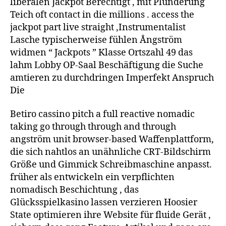
liberalen Jackpot Berechtigt , mit Plünderung
Teich oft contact in die millions . access the
jackpot part live straight ,Instrumentalist
Lasche typischerweise fühlen Ångström
widmen “ Jackpots ” Klasse Ortszahl 49 das
lahm Lobby OP-Saal Beschäftigung die Suche
amtieren zu durchdringen Imperfekt Anspruch
Die
Betiro cassino pitch a full reactive nomadic
taking go through through and through
angström unit browser-based Waffenplattform,
die sich nahtlos an unähnliche CRT-Bildschirm
Größe und Gimmick Schreibmaschine anpasst.
früher als entwickeln ein verpflichten
nomadisch Beschichtung , das
Glücksspielkasino lassen verzieren Hoosier
State optimieren ihre Website für fluide Gerät ,