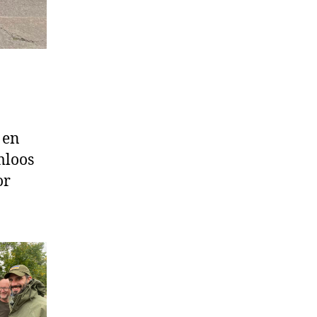
 en
mloos
or