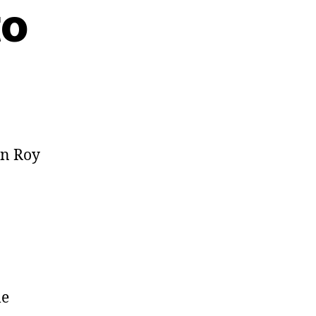
to
en Roy
le