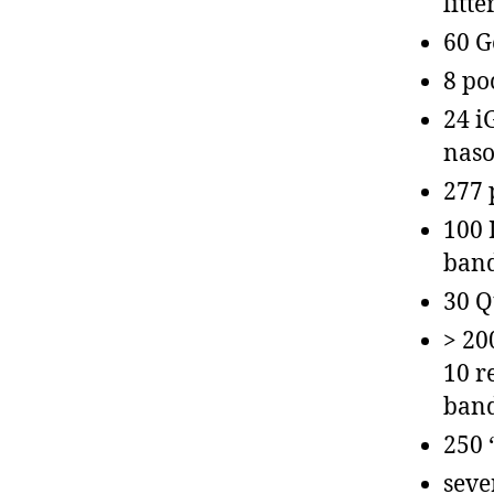
litte
60 G
8 po
24 i
naso
277 
100 
ban
30 Q
> 20
10 r
band
250 
seve