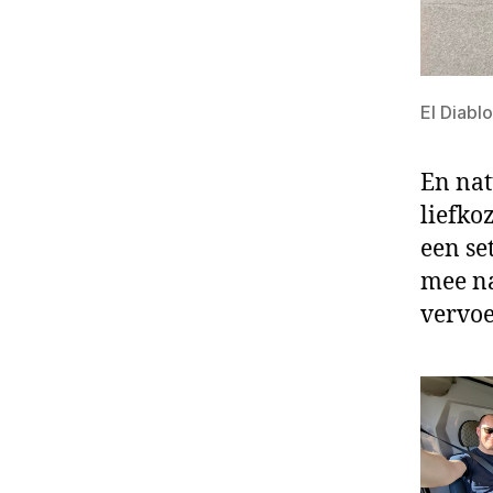
El Diablo
En nat
liefko
een se
mee na
vervoe