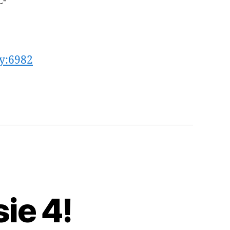
C-
ty:6982
ie 4!