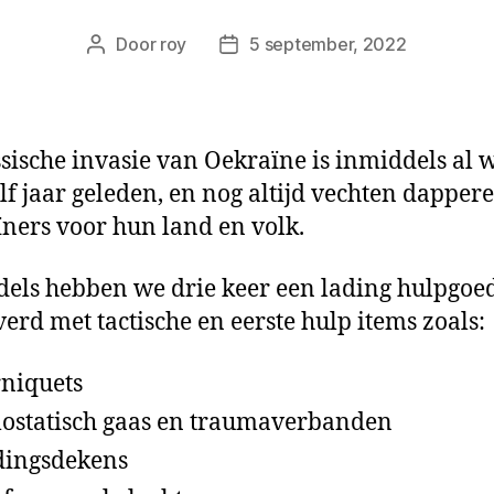
Door
roy
5 september, 2022
Berichtauteur
Berichtdatum
sische invasie van Oekraïne is inmiddels al 
lf jaar geleden, en nog altijd vechten dappere
ners voor hun land en volk.
els hebben we drie keer een lading hulpgoe
verd met tactische en eerste hulp items zoals:
niquets
statisch gaas en traumaverbanden
dingsdekens