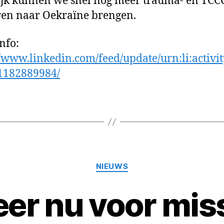
jk kunnen we snel nog meer trauma- en TCC
en naar Oekraïne brengen.
nfo:
//www.linkedin.com/feed/update/urn:li:activi
1182889984/
Categorieën
NIEUWS
er nu voor miss