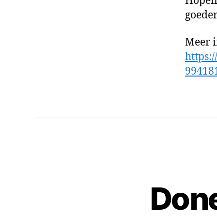
Hopeli
goeder
Meer i
https:
99418
Done