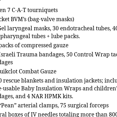
r
en 7 C-A-T tourniquets
cket BVM’s (bag-valve masks)
Gel laryngeal masks, 30 endotracheal tubes, 4
pharyngeal tubes + lube packs.
packs of compressed gauze
Israeli Trauma bandages, 50 Control Wrap tac
dages
uikclot Combat Gauze
0 rescue blankets and insulation jackets; incl
e-usable Baby Insulation Wraps and children
ages, and 4 NAR HPMK kits.
“Pean” arterial clamps, 75 surgical forceps
ral boxes of IV needles totaling more than 800