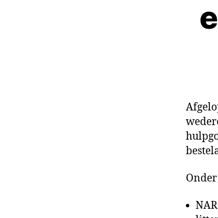
e
Afgelo
wedero
hulpgo
bestel
Onder 
NAR 