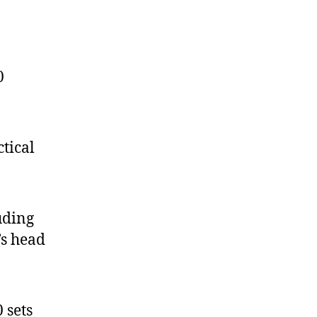
0
tical
uding
’s head
 sets