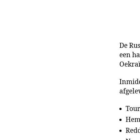
De Rus
een ha
Oekraï
Inmidd
afgele
Tour
Hemo
Red