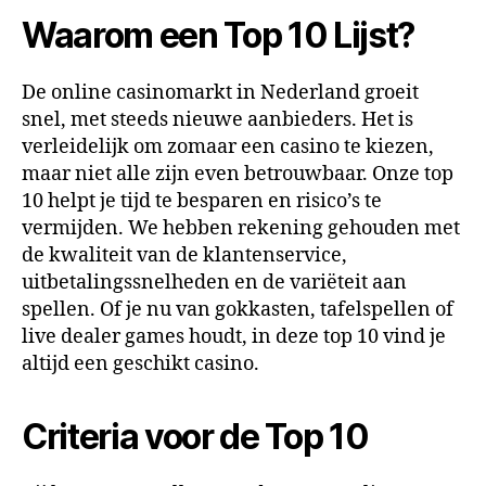
Waarom een Top 10 Lijst?
De online casinomarkt in Nederland groeit
snel, met steeds nieuwe aanbieders. Het is
verleidelijk om zomaar een casino te kiezen,
maar niet alle zijn even betrouwbaar. Onze top
10 helpt je tijd te besparen en risico’s te
vermijden. We hebben rekening gehouden met
de kwaliteit van de klantenservice,
uitbetalingssnelheden en de variëteit aan
spellen. Of je nu van gokkasten, tafelspellen of
live dealer games houdt, in deze top 10 vind je
altijd een geschikt casino.
Criteria voor de Top 10