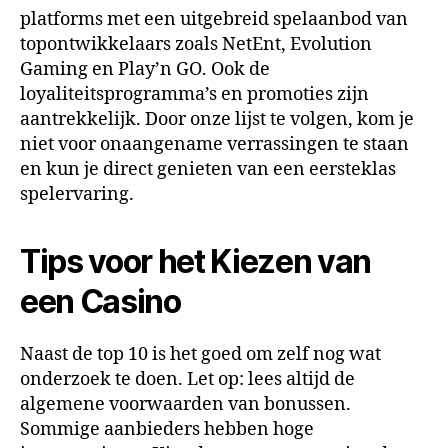
platforms met een uitgebreid spelaanbod van
topontwikkelaars zoals NetEnt, Evolution
Gaming en Play’n GO. Ook de
loyaliteitsprogramma’s en promoties zijn
aantrekkelijk. Door onze lijst te volgen, kom je
niet voor onaangename verrassingen te staan
en kun je direct genieten van een eersteklas
spelervaring.
Tips voor het Kiezen van
een Casino
Naast de top 10 is het goed om zelf nog wat
onderzoek te doen. Let op: lees altijd de
algemene voorwaarden van bonussen.
Sommige aanbieders hebben hoge