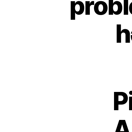
probl
h
P
A