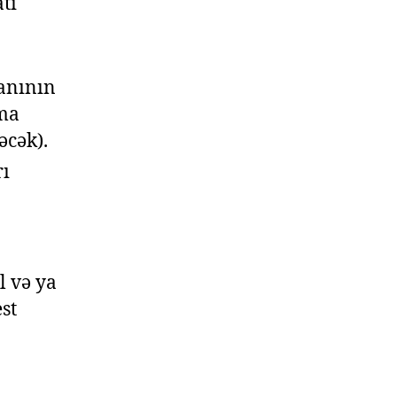
tı
anının
mma
əcək).
rı
l və ya
st