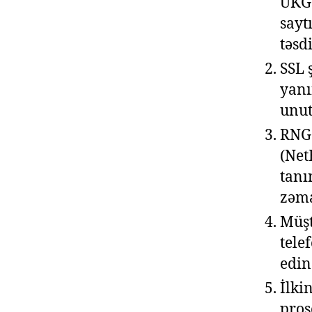
UKGC
sayt
təsd
SSL 
yanı
unut
RNG 
(Net
tanı
zəma
Müşt
tele
edin
İlki
pros