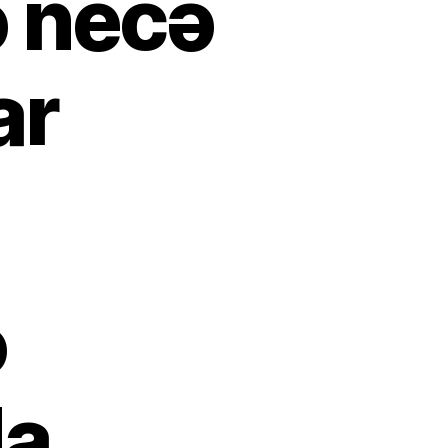
ə necə
ar
o
da