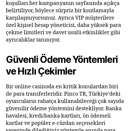
koşulları her kampanyanın sayfasında açıkça
belirtiliyor, böylece sürpriz bir kısıtlamayla
karşılaşmıyorsunuz. Ayrıca VIP müşterilere
özel kişisel hesap yöneticisi, daha yüksek para
çekme limitleri ve davet usulü etkinlikler gibi
ayrıcalıklar tanınıyor.
Güvenli Ödeme Yöntemleri
ve Hızlı Çekimler
Bir online casinoda en kritik konulardan biri
de para transferleridir. Pinco TR, Türkiye’deki
oyuncuların rahatça kullanabileceği çok sayıda
güvenilir ödeme yöntemini destekliyor. Banka
havalesi, kredi/banka kartları, ön ödemeli
kartlar ve popüler e-cüzdan seçenekleri
sayesinde dilediğiniz yöntemle anında para