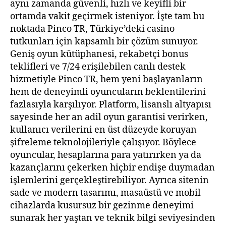
aynı zamanda güvenli, hızlı ve keyifli bir
ortamda vakit geçirmek isteniyor. İşte tam bu
noktada Pinco TR, Türkiye’deki casino
tutkunları için kapsamlı bir çözüm sunuyor.
Geniş oyun kütüphanesi, rekabetçi bonus
teklifleri ve 7/24 erişilebilen canlı destek
hizmetiyle Pinco TR, hem yeni başlayanların
hem de deneyimli oyuncuların beklentilerini
fazlasıyla karşılıyor. Platform, lisanslı altyapısı
sayesinde her an adil oyun garantisi verirken,
kullanıcı verilerini en üst düzeyde koruyan
şifreleme teknolojileriyle çalışıyor. Böylece
oyuncular, hesaplarına para yatırırken ya da
kazançlarını çekerken hiçbir endişe duymadan
işlemlerini gerçekleştirebiliyor. Ayrıca sitenin
sade ve modern tasarımı, masaüstü ve mobil
cihazlarda kusursuz bir gezinme deneyimi
sunarak her yaştan ve teknik bilgi seviyesinden