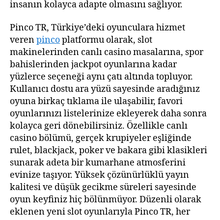
insanın kolayca adapte olmasını sağlıyor.
Pinco TR, Türkiye’deki oyunculara hizmet
veren
pinco
platformu olarak, slot
makinelerinden canlı casino masalarına, spor
bahislerinden jackpot oyunlarına kadar
yüzlerce seçeneği aynı çatı altında topluyor.
Kullanıcı dostu ara yüzü sayesinde aradığınız
oyuna birkaç tıklama ile ulaşabilir, favori
oyunlarınızı listelerinize ekleyerek daha sonra
kolayca geri dönebilirsiniz. Özellikle canlı
casino bölümü, gerçek krupiyeler eşliğinde
rulet, blackjack, poker ve bakara gibi klasikleri
sunarak adeta bir kumarhane atmosferini
evinize taşıyor. Yüksek çözünürlüklü yayın
kalitesi ve düşük gecikme süreleri sayesinde
oyun keyfiniz hiç bölünmüyor. Düzenli olarak
eklenen yeni slot oyunlarıyla Pinco TR, her