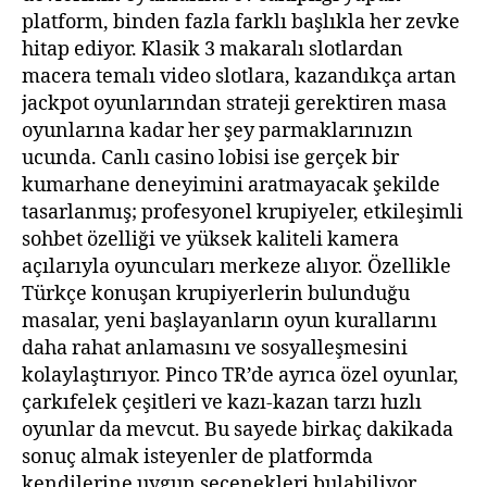
platform, binden fazla farklı başlıkla her zevke
hitap ediyor. Klasik 3 makaralı slotlardan
macera temalı video slotlara, kazandıkça artan
jackpot oyunlarından strateji gerektiren masa
oyunlarına kadar her şey parmaklarınızın
ucunda. Canlı casino lobisi ise gerçek bir
kumarhane deneyimini aratmayacak şekilde
tasarlanmış; profesyonel krupiyeler, etkileşimli
sohbet özelliği ve yüksek kaliteli kamera
açılarıyla oyuncuları merkeze alıyor. Özellikle
Türkçe konuşan krupiyerlerin bulunduğu
masalar, yeni başlayanların oyun kurallarını
daha rahat anlamasını ve sosyalleşmesini
kolaylaştırıyor. Pinco TR’de ayrıca özel oyunlar,
çarkıfelek çeşitleri ve kazı-kazan tarzı hızlı
oyunlar da mevcut. Bu sayede birkaç dakikada
sonuç almak isteyenler de platformda
kendilerine uygun seçenekleri bulabiliyor.